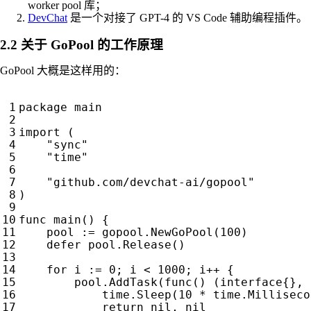
worker pool 库；
DevChat
是一个对接了 GPT-4 的 VS Code 辅助编程插件。
2.2 关于 GoPool 的工作原理
GoPool 大概是这样用的：
package
main
import
(
"sync"
"time"
"github.com/devchat-ai/gopool"
)
func
main
()
{
pool
:=
gopool
.
NewGoPool
(
100
)
defer
pool
.
Release
()
for
i
:=
0
;
i
<
1000
;
i
++
{
pool
.
AddTask
(
func
()
(
interface
{},
time
.
Sleep
(
10
*
time
.
Milliseco
return
nil
,
nil