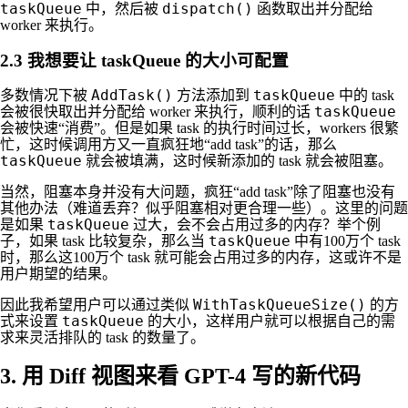
taskQueue
dispatch()
中，然后被
函数取出并分配给
worker 来执行。
2.3 我想要让 taskQueue 的大小可配置
AddTask()
taskQueue
多数情况下被
方法添加到
中的 task
taskQueue
会被很快取出并分配给 worker 来执行，顺利的话
会被快速“消费”。但是如果 task 的执行时间过长，workers 很繁
忙，这时候调用方又一直疯狂地“add task”的话，那么
taskQueue
就会被填满，这时候新添加的 task 就会被阻塞。
当然，阻塞本身并没有大问题，疯狂“add task”除了阻塞也没有
其他办法（难道丢弃？似乎阻塞相对更合理一些）。这里的问题
taskQueue
是如果
过大，会不会占用过多的内存？举个例
taskQueue
子，如果 task 比较复杂，那么当
中有100万个 task
时，那么这100万个 task 就可能会占用过多的内存，这或许不是
用户期望的结果。
WithTaskQueueSize()
因此我希望用户可以通过类似
的方
taskQueue
式来设置
的大小，这样用户就可以根据自己的需
求来灵活排队的 task 的数量了。
3. 用 Diff 视图来看 GPT-4 写的新代码