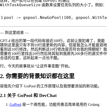
GoPool
这样，用户就可以在创建
时通过
WithTaskQueueSize
函数来设置任务队列的大小了。例如：
pool
:=
gopool
.
NewGoPool
(
100
,
gopool
.
WithTa
— 到这里结束 —
GPT-4 给出的第一段代码有接近100行，这就让我犯难了，我能
猜到这里面只有不到10行是更新的内容，但是我怎么才能直观地
看到这10行修改，然后判断这10行修改是否符合我的预期呢？我
需要在100行里找出10行然后将其贴到我原先200多行的源文件中
合适的位置，这听起来一点也不酷。
行，今天的故事就从“让这件事变酷”开始。
2. 你需要的背景知识都在这里
容我先介绍下 GoPool 的工作原理以及我想要添加的新功能。
2.1 关于 GoPool 和 DevChat
GoPool
是一个高性能，功能完善且简单易用的 Golang