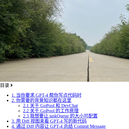
目录
1. 当你要求 GPT-4 帮你写点代码时
2. 你需要的背景知识都在这里
2.1 关于 GoPool 和 DevChat
2.2 关于 GoPool 的工作原理
2.3 我想要让 taskQueue 的大小可配置
3. 用 Diff 视图来看 GPT-4 写的新代码
4. 通过 Diff 内容让 GPT-4 总结 Commit Message