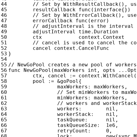
resultCallback
func
(
interface
{})
errorCallback
func
(
error
)
adjustInterval
time
.
Duration
ctx
context
.
Context
cancel
context
.
CancelFunc
}
func
NewGoPool
(
maxWorkers
int
,
opts
...
Opt
ctx
,
cancel
:=
context
.
WithCancel
(
pool
:=
&
goPool
{
maxWorkers
:
maxWorkers
,
minWorkers
:
maxWorkers
,
workers
:
nil
,
workerStack
:
nil
,
taskQueue
:
nil
,
taskQueueSize
:
1e6
,
retryCount
:
0
,
lock
:
new
(
sync
.
M