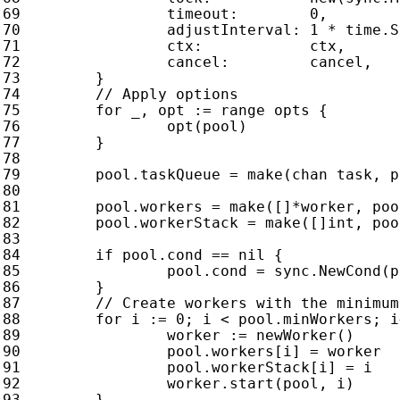
timeout
:
0
,
adjustInterval
:
1
*
time
.
S
ctx
:
ctx
,
cancel
:
cancel
,
}
for
_
,
opt
:=
range
opts
{
opt
(
pool
)
}
pool
.
taskQueue
=
make
(
chan
task
,
p
pool
.
workers
=
make
([]
*
worker
,
poo
pool
.
workerStack
=
make
([]
int
,
poo
if
pool
.
cond
==
nil
{
pool
.
cond
=
sync
.
NewCond
(
p
}
for
i
:=
0
;
i
<
pool
.
minWorkers
;
i
worker
:=
newWorker
()
pool
.
workers
[
i
]
=
worker
pool
.
workerStack
[
i
]
=
i
worker
.
start
(
pool
,
i
)
}