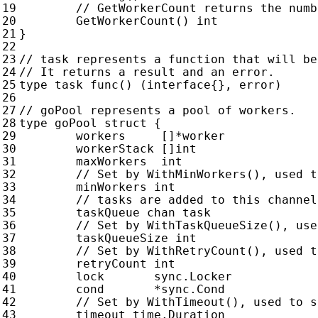
GetWorkerCount
()
int
}
type
task
func
()
(
interface
{},
error
)
type
goPool
struct
{
workers
[]
*
worker
workerStack
[]
int
maxWorkers
int
minWorkers
int
taskQueue
chan
task
taskQueueSize
int
retryCount
int
lock
sync
.
Locker
cond
*
sync
.
Cond
timeout
time
.
Duration