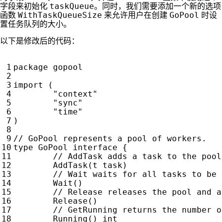
taskQueue
字段来初始化
。同时，我们需要添加一个新的选项
WithTaskQueueSize
GoPool
函数
来允许用户在创建
时设
置任务队列的大小。
以下是修改后的代码：
package
gopool
import
(
"context"
"sync"
"time"
)
type
GoPool
interface
{
AddTask
(
t
task
)
Wait
()
Release
()
Running
()
int