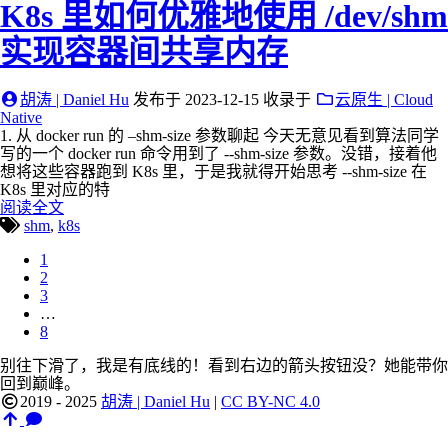
K8s 里如何优雅地使用 /dev/shm
实现容器间共享内存
胡涛 | Daniel Hu
发布于
2023-12-15
收录于
云原生 | Cloud
Native
1. 从 docker run 的 –shm-size 参数聊起 今天无意见看到算法同学
写的一个 docker run 命令用到了 --shm-size 参数。没错，接着他
想将这些容器跑到 K8s 里，于是我就得开始思考 --shm-size 在
K8s 里对应的特
阅读全文
shm
,
k8s
1
2
3
…
8
别往下滑了，我是有底线的！看到右边的箭头按钮没？她能带你
回到巅峰。
2019 - 2025
胡涛 | Daniel Hu
|
CC BY-NC 4.0