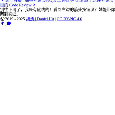
线上直播 - 拥抱开源 DevOps 工具链
在 GitHub 上玩转开源项
目的 Code Review
别往下滑了，我是有底线的！看到右边的箭头按钮没？她能带你
回到巅峰。
2019 - 2025
胡涛 | Daniel Hu
|
CC BY-NC 4.0