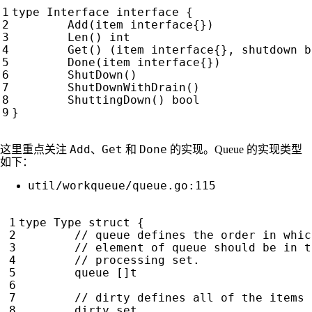
type
Interface
interface
{
Add
(
item
interface
{})
Len
()
int
Get
()
(
item
interface
{},
shutdown
b
Done
(
item
interface
{})
ShutDown
()
ShutDownWithDrain
()
ShuttingDown
()
bool
}
Add
Get
Done
这里重点关注
、
和
的实现。Queue 的实现类型
如下：
util/workqueue/queue.go:115
type
Type
struct
{
queue
[]
t
dirty
set