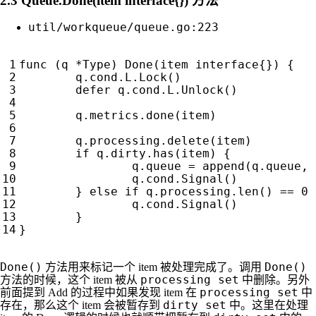
2.3 Queue.Done(item interface{}) 方法
util/workqueue/queue.go:223
func
(
q
*
Type
)
Done
(
item
interface
{})
{
q
.
cond
.
L
.
Lock
()
defer
q
.
cond
.
L
.
Unlock
()
q
.
metrics
.
done
(
item
)
q
.
processing
.
delete
(
item
)
if
q
.
dirty
.
has
(
item
)
{
q
.
queue
=
append
(
q
.
queue
,
q
.
cond
.
Signal
()
}
else
if
q
.
processing
.
len
()
==
0
q
.
cond
.
Signal
()
}
}
Done()
Done()
方法用来标记一个 item 被处理完成了。调用
processing set
方法的时候，这个 item 被从
中删除。另外
processing set
前面提到 Add 的过程中如果发现 item 在
中
dirty set
存在，那么这个 item 会被暂存到
中。这里在处理