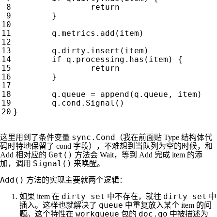
return
}
q
.
metrics
.
add
(
item
)
q
.
dirty
.
insert
(
item
)
if
q
.
processing
.
has
(
item
)
{
return
}
q
.
queue
=
append
(
q
.
queue
,
item
)
q
.
cond
.
Signal
()
}
sync.Cond
这里用到了条件变量
（我在前面贴 Type 结构体代
码时特地保留了 cond 字段），不难想到当队列为空的时候，和
Get()
Add 相对应的
方法会 Wait，等到 Add 完成 item 的添
Signal()
加，调用
来唤醒。
Add()
方法的实现主要就两个逻辑：
dirty set
dirty set
如果 item 在
中不存在，就往
中
queue
插入。这样也就解决了
中重复放入某个 item 的问
workqueue
doc.go
题。这个特性在
包的
中被描述为