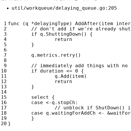
util/workqueue/delaying_queue.go:205
func
(
q
*
delayingType
)
AddAfter
(
item
inter
if
q
.
ShuttingDown
()
{
return
}
q
.
metrics
.
retry
()
if
duration
<=
0
{
q
.
Add
(
item
)
return
}
select
{
case
<-
q
.
stopCh
:
case
q
.
waitingForAddCh
<-
&
waitFor
}
}