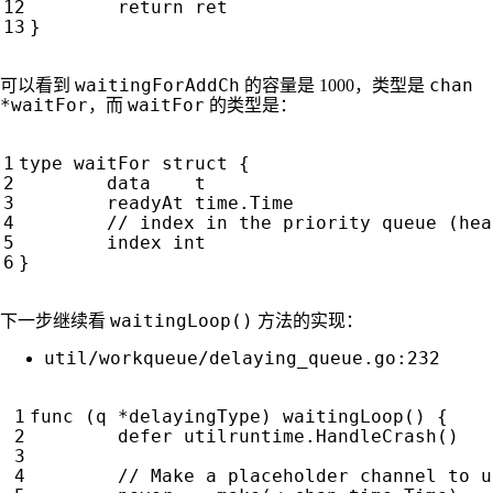
return
ret
}
waitingForAddCh
chan
可以看到
的容量是 1000，类型是
*waitFor
waitFor
，而
的类型是：
type
waitFor
struct
{
data
t
readyAt
time
.
Time
index
int
}
waitingLoop()
下一步继续看
方法的实现：
util/workqueue/delaying_queue.go:232
func
(
q
*
delayingType
)
waitingLoop
()
{
defer
utilruntime
.
HandleCrash
()