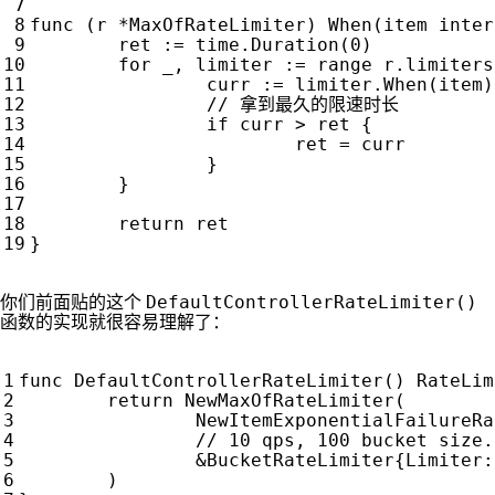
func
(
r
*
MaxOfRateLimiter
)
When
(
item
inter
ret
:=
time
.
Duration
(
0
)
for
_
,
limiter
:=
range
r
.
limiters
curr
:=
limiter
.
When
(
item
)
if
curr
>
ret
{
ret
=
curr
}
}
return
ret
}
DefaultControllerRateLimiter()
你们前面贴的这个
函数的实现就很容易理解了：
func
DefaultControllerRateLimiter
()
RateLim
return
NewMaxOfRateLimiter
(
NewItemExponentialFailureRa
&
BucketRateLimiter
{
Limiter
:
)