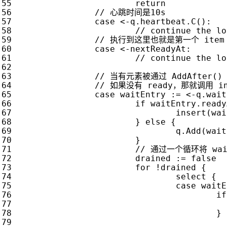
return
case
<-
q
.
heartbeat
.
C
():
case
<-
nextReadyAt
:
case
waitEntry
:=
<-
q
.
wait
if
waitEntry
.
ready
insert
(
wai
}
else
{
q
.
Add
(
wait
}
drained
:=
false
for
!
drained
{
select
{
case
waitE
if
}