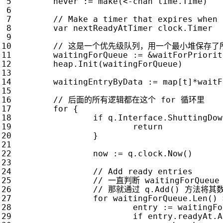
never
:=
make
(
<-
chan
time
.
Time
)
var
nextReadyAtTimer
clock
.
Timer
waitingForQueue
:=
&
waitForPriorit
heap
.
Init
(
waitingForQueue
)
waitingEntryByData
:=
map
[
t
]
*
waitF
for
{
if
q
.
Interface
.
ShuttingDow
return
}
now
:=
q
.
clock
.
Now
()
for
waitingForQueue
.
Len
()
entry
:=
waitingFo
if
entry
.
readyAt
.
A