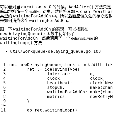
duration > 0
AddAfter()
可以看到当
的时候，
方法只是
chan *waitFor
简单地构造一个 waitFor 对象，然后将其加入
waitingForAddCh
类型的
中。所以后面应该关注的核心逻辑
waitingForAddCh。
是如何消费这个
waitingForAddCh
跟一下
的实现，可以找到在
newDelayingQueue()
函数中初始化了
waitingForAddCh
，然后调用了一个 delayingType 的
waitingLoop()
方法：
util/workqueue/delaying_queue.go:103
func
newDelayingQueue
(
clock
clock
.
WithTick
ret
:=
&
delayingType
{
Interface
:
q
,
clock
:
clock
,
heartbeat
:
clock
.
New
stopCh
:
make
(
chan
waitingForAddCh
:
make
(
chan
metrics
:
newRetryM
}
go
ret
.
waitingLoop
()