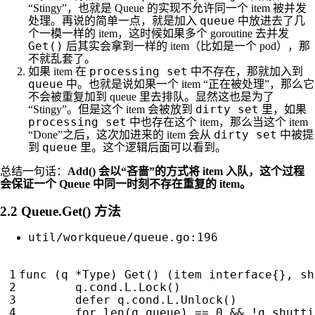
“Stingy”，也就是 Queue 的实现不允许同一个 item 被并发
queue
处理。再说的简单一点，就是加入
中放进去了几
个一模一样的 item，这时候如果多个 goroutine 去并发
Get()
后其实会拿到一样的 item（比如是一个 pod），那
不就乱套了。
processing set
如果 item 在
中不存在，那就加入到
queue
中。也就是说如果一个 item “正在被处理”，那么它
不会被重复加到 queue 里去排队。显然这也是为了
dirty set
“Stingy”。但是这个 item 会被放到
里，如果
processing set
中也存在这个 item，那么当这个 item
dirty set
“Done”之后，这次加进来的 item 会从
中被提
queue
到
里。这个逻辑后面可以看到。
总结一句话：
Add() 会以“吝啬”的方式将 item 入队，这个过程
会保证一个 Queue 中同一时刻不存在重复的 item。
2.2 Queue.Get() 方法
util/workqueue/queue.go:196
func
(
q
*
Type
)
Get
()
(
item
interface
{},
sh
q
.
cond
.
L
.
Lock
()
defer
q
.
cond
.
L
.
Unlock
()
for
len
(
q
.
queue
)
==
0
&&
!
q
.
shutti