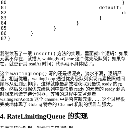
}
default
:
dr
}
}
}
}
}
insert()
我继续看了一眼
方法的实现，里面就2个逻辑：如果
元素不存在，就插入 waitingForQueue 这个优先级队列；如果存
在，就更新其 readAt 时间；代码就不具体贴了。
waitingLoop()
这个
写的还是很漂亮，滴水不漏，逻辑严
谨，相当优雅。waitingLoop 通过优先级队列实现元素按照时间
顺序从近到远排序，这样就能最高效地获取到最快 ready 的元
素。然后又根据优先级队列中最快能 ready 的元素的 ready 剩余
时间来构造等待计时器，等待的过程中又监测着
waitingForAddCh 这个 channel 中是否有新元素…… 这个过程很
完美地体现了 Golang 特色的 Channel 机制的优雅与强大。
4. RateLimitingQueue 的实现