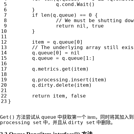
q
.
cond
.
Wait
()
}
if
len
(
q
.
queue
)
==
0
{
return
nil
,
true
}
item
=
q
.
queue
[
0
]
q
.
queue
[
0
]
=
nil
q
.
queue
=
q
.
queue
[
1
:]
q
.
metrics
.
get
(
item
)
q
.
processing
.
insert
(
item
)
q
.
dirty
.
delete
(
item
)
return
item
,
false
}
Get()
queue
方法尝试从
中获取第一个 item，同时将其加入到
processing set
dirty set
中，并且从
中删除。