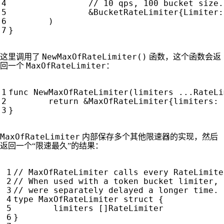
&
BucketRateLimiter
{
Limiter
:
)
}
NewMaxOfRateLimiter()
这里调用了
函数，这个函数会返
MaxOfRateLimiter
回一个
：
func
NewMaxOfRateLimiter
(
limiters
...
RateLi
return
&
MaxOfRateLimiter
{
limiters
:
}
MaxOfRateLimiter
内部保存多个其他限速器的实现，然后
返回一个“限速最久”的结果：
type
MaxOfRateLimiter
struct
{
limiters
[]
RateLimiter
}