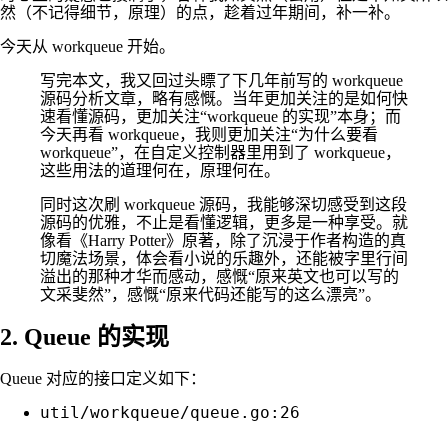
然（不记得细节，原理）的点，趁着过年期间，补一补。
今天从 workqueue 开始。
写完本文，我又回过头瞟了下几年前写的 workqueue
源码分析文章，略有感慨。当年更加关注的是如何快
速看懂源码，更加关注“workqueue 的实现”本身；而
今天再看 workqueue，我则更加关注“为什么要看
workqueue”，在自定义控制器里用到了 workqueue，
这些用法的道理何在，原理何在。
同时这次刷 workqueue 源码，我能够深切感受到这段
源码的优雅，不止是看懂逻辑，更多是一种享受。就
像看《Harry Potter》原著，除了沉浸于作者构造的真
切魔法场景，体会看小说的乐趣外，还能被字里行间
溢出的那种才华而感动，感慨“原来英文也可以写的
文采斐然”，感慨“原来代码还能写的这么漂亮”。
2. Queue 的实现
Queue 对应的接口定义如下：
util/workqueue/queue.go:26