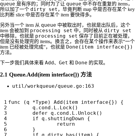
queue
queue
是有序的；同时为了让
中不存在重复的 items，
dirty set
所以加了一个
，毕竟判断 map 中是否存在某个 key
比判断 slice 中是否存在某个 item 要快得多。
queue
另外当一个 item 从
中被取出时，也就是出队后，这个
processing set
dirty set
item 会被加到
中，同时被从
processing set
中移除，也就是
保存了目前正在被处理，
但是没有处理完的 items。换言之，会存在某个操作来表示“一个
Done(item interface{})
item 已经被处理完成”，也就是
方法。
Add
Get
Done
下一步我们具体来看
、
和
的实现。
2.1 Queue.Add(item interface{}) 方法
util/workqueue/queue.go:163
func
(
q
*
Type
)
Add
(
item
interface
{})
{
q
.
cond
.
L
.
Lock
()
defer
q
.
cond
.
L
.
Unlock
()
if
q
.
shuttingDown
{
return
}
if
q
.
dirty
.
has
(
item
)
{