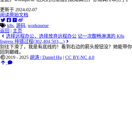
更新于 2024-02-07
阅读原始文档
k8s
,
源码
,
workqueue
返回
|
主页
选择远程办公，选择放弃远程办公
记一次酣畅淋漓的 K8s
Ingress 排错过程(302,404,503,...)
别往下滑了，我是有底线的！看到右边的箭头按钮没？她能带你
回到巅峰。
2019 - 2025
胡涛 | Daniel Hu
|
CC BY-NC 4.0