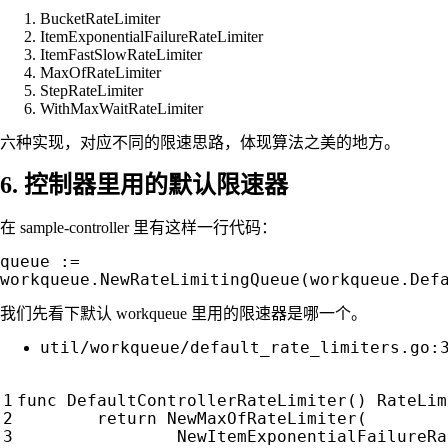
BucketRateLimiter
ItemExponentialFailureRateLimiter
ItemFastSlowRateLimiter
MaxOfRateLimiter
StepRateLimiter
WithMaxWaitRateLimiter
六种实现，对应不同的限速思路，体现算法之美的地方。
6. 控制器里用的默认限速器
在 sample-controller 里有这样一行代码：
queue :=
workqueue.NewRateLimitingQueue(workqueue.Def
我们先看下默认 workqueue 里用的限速器是哪一个。
util/workqueue/default_rate_limiters.go:
func
DefaultControllerRateLimiter
()
RateLim
return
NewMaxOfRateLimiter
(
NewItemExponentialFailureRa