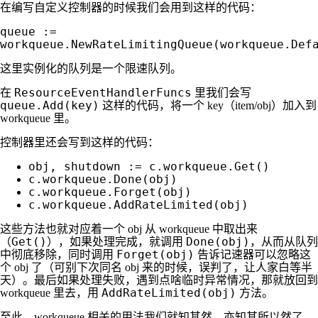
在编写自定义控制器的时候我们会用到这样的代码：
queue :=
workqueue.NewRateLimitingQueue(workqueue.Def
这里实例化的队列是一个限速队列。
ResourceEventHandlerFuncs
在
里我们会写
queue.Add(key)
这样的代码，将一个 key（item/obj）加入到
workqueue 里。
控制器里还会写到这样的代码：
obj, shutdown := c.workqueue.Get()
c.workqueue.Done(obj)
c.workqueue.Forget(obj)
c.workqueue.AddRateLimited(obj)
这些方法也就对应着一个 obj 从 workqueue 中取出来
Get()
Done(obj)
（
），如果处理完成，就调用
，从而从队列
Forget(obj)
中彻底移除，同时调用
告诉记速器可以忽略这
个 obj 了（可别下次同名 obj 来的时候，误判了，让人家白等半
天）。最后如果处理失败，遇到点啥临时异常情况，那就放回到
AddRateLimited(obj)
workqueue 里去，用
方法。
至此，workqueue 相关的用法我们就知其然，亦知其所以然了。