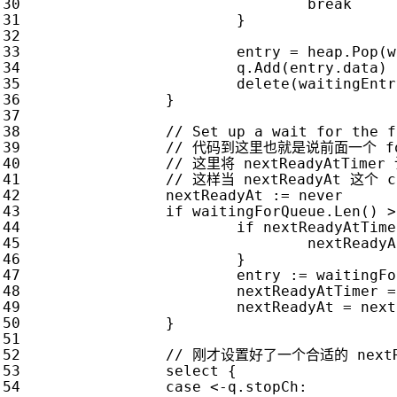
break
}
entry
=
heap
.
Pop
(
w
q
.
Add
(
entry
.
data
)
delete
(
waitingEntr
}
nextReadyAt
:=
never
if
waitingForQueue
.
Len
()
>
if
nextReadyAtTime
nextReadyA
}
entry
:=
waitingFo
nextReadyAtTimer
=
nextReadyAt
=
next
}
select
{
case
<-
q
.
stopCh
: