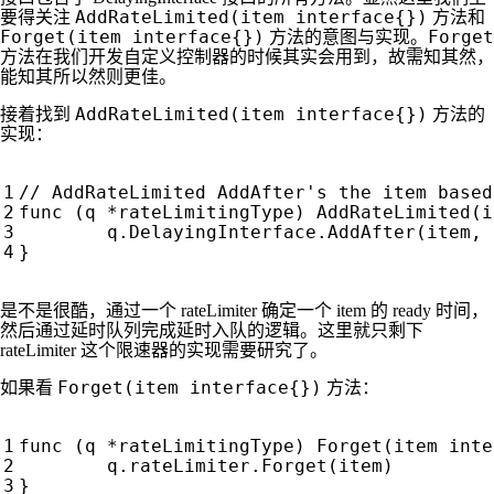
AddRateLimited(item interface{})
要得关注
方法和
Forget(item interface{})
Forget
方法的意图与实现。
方法在我们开发自定义控制器的时候其实会用到，故需知其然，
能知其所以然则更佳。
AddRateLimited(item interface{})
接着找到
方法的
实现：
func
(
q
*
rateLimitingType
)
AddRateLimited
(
i
q
.
DelayingInterface
.
AddAfter
(
item
,
}
是不是很酷，通过一个 rateLimiter 确定一个 item 的 ready 时间，
然后通过延时队列完成延时入队的逻辑。这里就只剩下
rateLimiter 这个限速器的实现需要研究了。
Forget(item interface{})
如果看
方法：
func
(
q
*
rateLimitingType
)
Forget
(
item
inte
q
.
rateLimiter
.
Forget
(
item
)
}