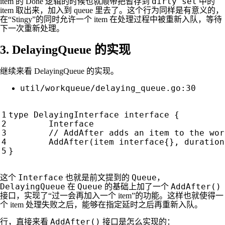
dirty set
item 的 Done 逻辑的时候也就顺带把暂存到
中的
item 取出来，加入到 queue 里去了。这个行为同样是有意义的，
在“Stingy”的同时允许一个 item 在处理过程中被重新入队，等待
下一次重新处理。
3. DelayingQueue 的实现
继续来看 DelayingQueue 的实现。
util/workqueue/delaying_queue.go:30
type
DelayingInterface
interface
{
Interface
AddAfter
(
item
interface
{},
duration
}
Interface
Queue
这个
也就是前文提到的
，
DelayingQueue
Queue
AddAfter()
在
的基础上加了一个
接口，实现了“过一会再加入一个 item”的功能。这样也就使得一
个 item 处理失败之后，能够在指定延时之后再重新入队。
AddAfter()
行，直接来看
接口是怎么实现的：